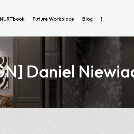
NURTbook
Future Workplace
Blog
GN] Daniel Niewia