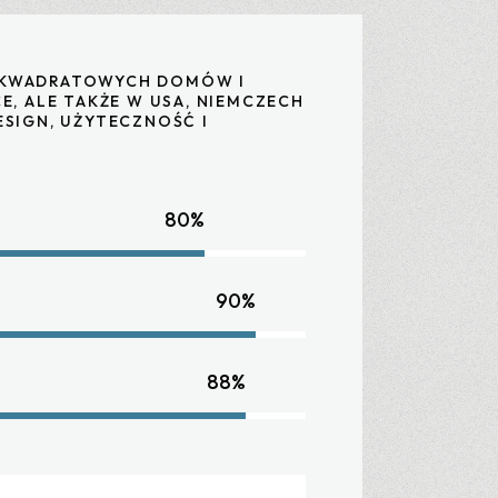
W KWADRATOWYCH DOMÓW I
, ALE TAKŻE W USA, NIEMCZECH
SIGN, UŻYTECZNOŚĆ I
80%
90%
88%